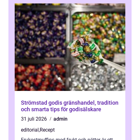
Strömstad godis gränshandel, tradition
och smarta tips för godisälskare
31 juli 2026
admin
editorial
,
Recept
Frukostmuffins med frukt och nötter är ett