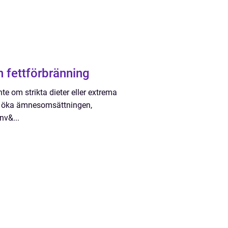
n fettförbränning
te om strikta dieter eller extrema
an öka ämnesomsättningen,
nv&...