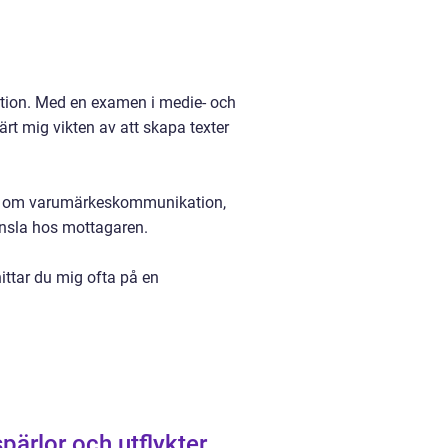
tion. Med en examen i medie- och
t mig vikten av att skapa texter
lar om varumärkeskommunikation,
änsla hos mottagaren.
hittar du mig ofta på en
pärlor och utflykter