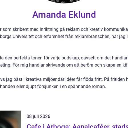
Amanda Eklund
 som skribent med inriktning på reklam och kreativ kommunika
gs Universitet och erfarenhet från reklambranschen, har jag lär
itta den perfekta tonen för varje budskap, oavsett om det hand
keting. För mig handlar skrivande om att beröra och skapa en k
jag bäst i kreativa miljöer där idéer får flöda fritt. På fritiden 
 handen eller djupt försjunken i en spännande roman.
08 juli 2026
Cafe i Arboga: Aanalcaféer, stads