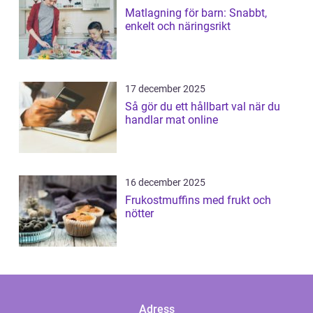
Matlagning för barn: Snabbt,
enkelt och näringsrikt
17 december 2025
Så gör du ett hållbart val när du
handlar mat online
16 december 2025
Frukostmuffins med frukt och
nötter
Adress