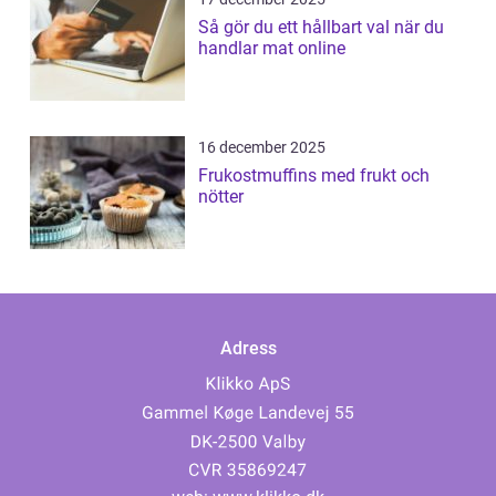
Så gör du ett hållbart val när du
handlar mat online
16 december 2025
Frukostmuffins med frukt och
nötter
Adress