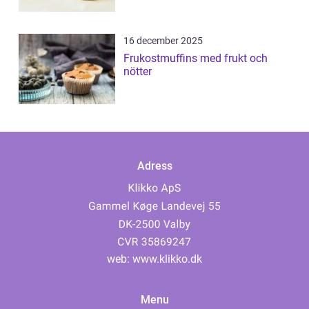
16 december 2025
Frukostmuffins med frukt och
nötter
Adress
web:
www.klikko.dk
Menu