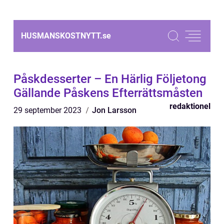
HUSMANSKOSTNYTT.
se
Påskdesserter – En Härlig Följetong
Gällande Påskens Efterrättsmåsten
redaktionel
29 september 2023
Jon Larsson