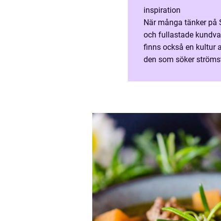
inspiration
När många tänker på S
och fullastade kundva
finns också en kultur 
den som söker strömst
känslan en paus