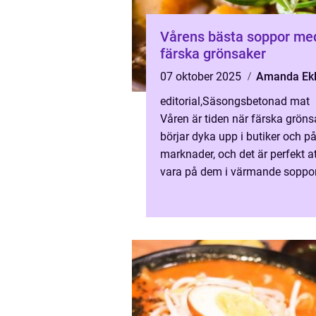
Vårens bästa soppor me
färska grönsaker
07 oktober 2025
Amanda Ek
editorial
,
Säsongsbetonad mat
Våren är tiden när färska gröns
börjar dyka upp i butiker och p
marknader, och det är perfekt at
vara på dem i värmande soppor
god sop...