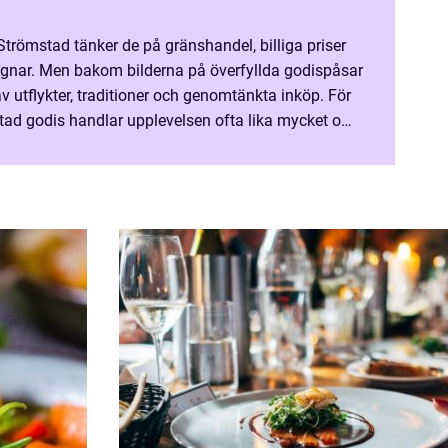
trömstad tänker de på gränshandel, billiga priser
gnar. Men bakom bilderna på överfyllda godispåsar
av utflykter, traditioner och genomtänkta inköp. För
ad godis handlar upplevelsen ofta lika mycket om
 i vardagen, en tur över gränsen och möjlighete...