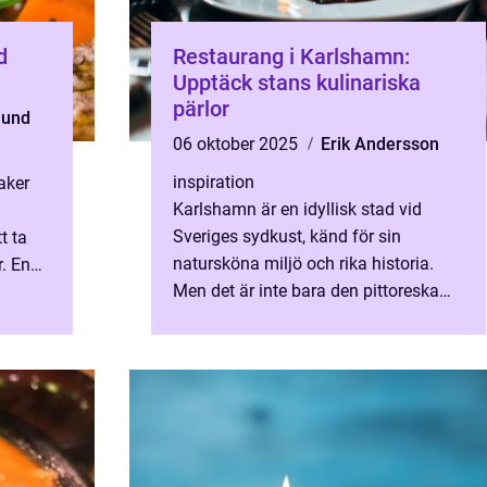
d
Restaurang i Karlshamn:
Upptäck stans kulinariska
pärlor
lund
06 oktober 2025
Erik Andersson
inspiration
aker
Karlshamn är en idyllisk stad vid
å
Sveriges sydkust, känd för sin
t ta
natursköna miljö och rika historia.
. En
Men det är inte bara den pittoreska
omgivningen som lockar besök...