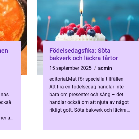
men
Födelsedagsfika: Söta
bakverk och läckra tårtor
15 september 2025
admin
editorial
,
Mat för speciella tillfällen
Att fira en födelsedag handlar inte
nnas
bara om presenter och sång – det
också
handlar också om att njuta av något
riktigt gott. Söta bakverk och läckra
mer än
tårtor s&aum...