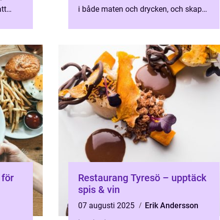
tt
i både maten och drycken, och skapar
en harmonisk balans som g&oum...
 för
Restaurang Tyresö – upptäck
spis & vin
07 augusti 2025
Erik Andersson