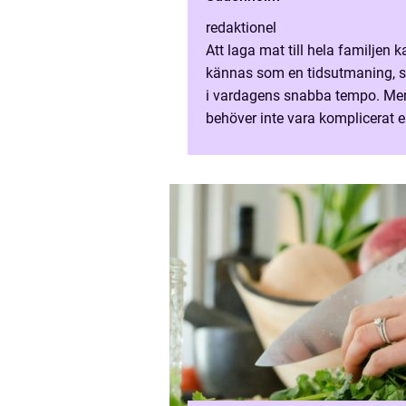
redaktionel
Att laga mat till hela familjen k
kännas som en tidsutmaning, sä
i vardagens snabba tempo. Me
behöver inte vara komplicerat el
tidskrävande för att bli b&...