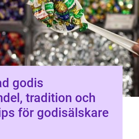
ad godis
del, tradition och
ips för godisälskare