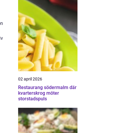
en
iv
02 april 2026
Restaurang södermalm där
kvarterskrog möter
storstadspuls