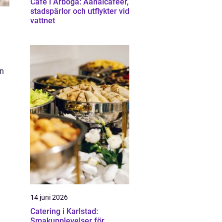
Cafe i Arboga: Aanalcaféer,
stadspärlor och utflykter vid
vattnet
en
14 juni 2026
Catering i Karlstad:
Smakupplevelser för