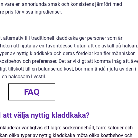
kan vara en annorlunda smak och konsistens jämfört med
re pris för vissa ingredienser.
 alternativ till traditionell kladdkaka ger personer som är
ten att njuta av en favoritdessert utan att ge avkall på hälsan
per av nyttig kladdkaka och deras fördelar kan fler människor
 kostbehov och preferenser. Det är viktigt att komma ihåg att, äv
igt tillskott till en balanserad kost, bör man ändå njuta av den i
 en hälsosam livsstil.
FAQ
att välja nyttig kladdkaka?
luderar vanligtvis ett lägre sockerinnehåll, färre kalorier och
 kan olika typer av nyttig kladdkaka möta olika kostbehov och