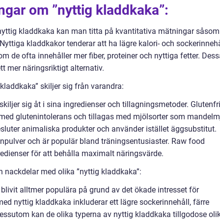
ingar om ”nyttig kladdkaka”:
ttig kladdkaka kan man titta på kvantitativa mätningar såsom
. Nyttiga kladdkakor tenderar att ha lägre kalori- och sockerinnehå
om de ofta innehåller mer fiber, proteiner och nyttiga fetter. Des
t mer näringsriktigt alternativ.
kladdkaka” skiljer sig från varandra:
kiljer sig åt i sina ingredienser och tillagningsmetoder. Glutenfr
med glutenintolerans och tillagas med mjölsorter som mandelm
sluter animaliska produkter och använder istället äggsubstitut.
einpulver och är populär bland träningsentusiaster. Raw food
edienser för att behålla maximalt näringsvärde.
h nackdelar med olika ”nyttig kladdkaka”:
 blivit alltmer populära på grund av det ökade intresset för
d nyttig kladdkaka inkluderar ett lägre sockerinnehåll, färre
 Dessutom kan de olika typerna av nyttig kladdkaka tillgodose oli