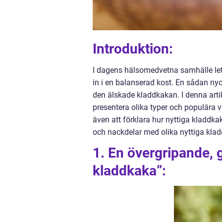
Introduktion:
I dagens hälsomedvetna samhälle letar 
in i en balanserad kost. En sådan n
den älskade kladdkakan. I denna artik
presentera olika typer och populära v
även att förklara hur nyttiga kladdk
och nackdelar med olika nyttiga klad
1. En övergripande, g
kladdkaka”: