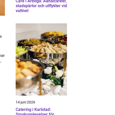
Cafe i Arboga: Aanalcaféer,
stadspärlor och utflykter vid
vattnet
sa
mer
-
14 juni 2026
Catering i Karlstad:
Smakupplevelser för