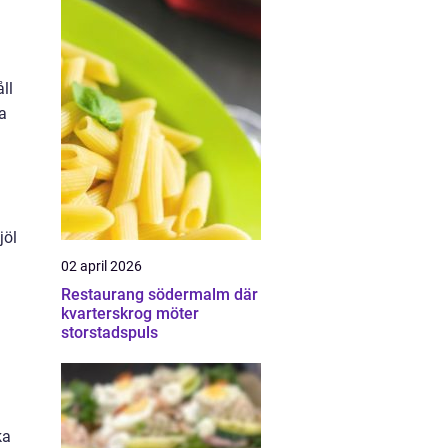
ll
sa
i
jöl
02 april 2026
Restaurang södermalm där
kvarterskrog möter
storstadspuls
ka