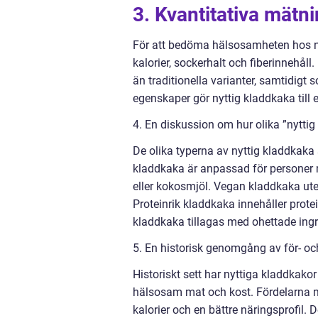
3. Kvantitativa mätn
För att bedöma hälsosamheten hos ny
kalorier, sockerhalt och fiberinnehåll
än traditionella varianter, samtidigt s
egenskaper gör nyttig kladdkaka till et
4. En diskussion om hur olika ”nyttig 
De olika typerna av nyttig kladdkaka s
kladdkaka är anpassad för personer 
eller kokosmjöl. Vegan kladdkaka ute
Proteinrik kladdkaka innehåller prot
kladdkaka tillagas med ohettade ingr
5. En historisk genomgång av för- oc
Historiskt sett har nyttiga kladdkakor
hälsosam mat och kost. Fördelarna me
kalorier och en bättre näringsprofil.