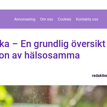
Annonsering
Om oss
Cookies
Kontakta oss
ka – En grundlig översikt
ion av hälsosamma
redaktio