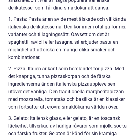
smakrikedom. Här är några populära italienska
delikatesser som får dina smaklökar att dansa:
1. Pasta: Pasta är en av de mest älskade och välkända
italienska delikatesserna. Den kommer i otaliga former,
varianter och tillagningssätt. Oavsett om det är
spaghetti, ravioli eller lasagne, så erbjuder pasta en
möjlighet att utforska en mängd olika smaker och
kombinationer.
2. Pizza: Italien är känt som hemlandet för pizza. Med
det knapriga, tunna pizzaskorpan och de färska
ingredienserna är den italienska pizzaupplevelsen
utöver det vanliga. Den traditionella margheritapizzan
med mozzarella, tomatsås och basilika är en klassiker
som fortsätter att erövra smaklökarna världen över.
3. Gelato: Italiensk glass, eller gelato, är en toscansk
läckerhet tillverkad av härliga råvaror som mjölk, socker
och färska frukter. Gelaton är känd för sin krämiga