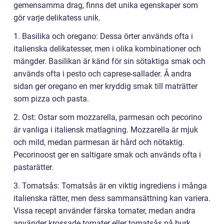
gemensamma drag, finns det unika egenskaper som
gör varje delikatess unik.
1. Basilika och oregano: Dessa örter används ofta i
italienska delikatesser, men i olika kombinationer och
mängder. Basilikan är känd för sin sötaktiga smak och
används ofta i pesto och caprese-sallader. Å andra
sidan ger oregano en mer kryddig smak till maträtter
som pizza och pasta.
2. Ost: Ostar som mozzarella, parmesan och pecorino
är vanliga i italiensk matlagning. Mozzarella är mjuk
och mild, medan parmesan är hård och nötaktig.
Pecorinoost ger en saltigare smak och används ofta i
pastarätter.
3. Tomatsås: Tomatsås är en viktig ingrediens i många
italienska rätter, men dess sammansättning kan variera.
Vissa recept använder färska tomater, medan andra
använder krossade tomater eller tomatsås på burk.