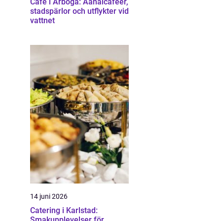
Cafe i Arboga: Aanalcaféer,
stadspärlor och utflykter vid
vattnet
14 juni 2026
Catering i Karlstad:
Smakupplevelser för