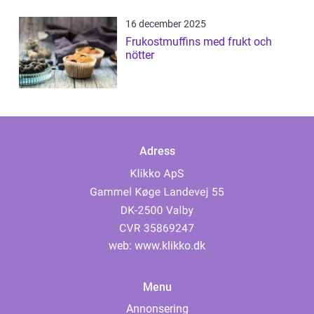
16 december 2025
Frukostmuffins med frukt och
nötter
Adress
web:
www.klikko.dk
Menu
Annonsering