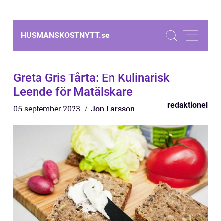
HUSMANSKOSTNYTT.
se
Greta Gris Tårta: En Kulinarisk
Leende för Matälskare
redaktionel
05 september 2023
Jon Larsson