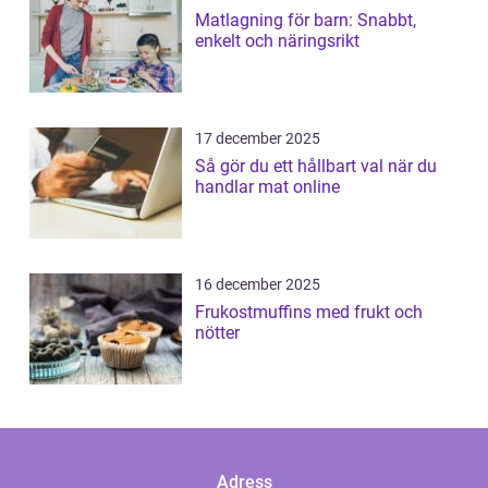
Matlagning för barn: Snabbt,
enkelt och näringsrikt
17 december 2025
Så gör du ett hållbart val när du
handlar mat online
16 december 2025
Frukostmuffins med frukt och
nötter
Adress