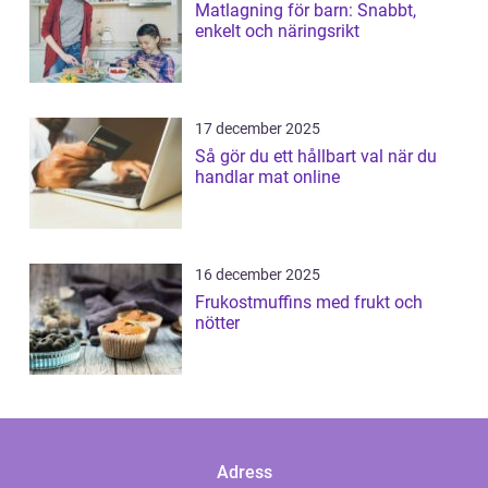
Matlagning för barn: Snabbt,
enkelt och näringsrikt
17 december 2025
Så gör du ett hållbart val när du
handlar mat online
16 december 2025
Frukostmuffins med frukt och
nötter
Adress