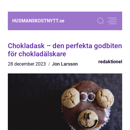
HUSMANSKOSTNYTT.
se
Chokladask – den perfekta godbiten
för chokladälskare
redaktionel
28 december 2023
Jon Larsson