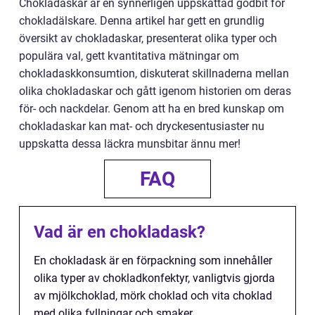
Chokladaskar är en synnerligen uppskattad godbit för
chokladälskare. Denna artikel har gett en grundlig
översikt av chokladaskar, presenterat olika typer och
populära val, gett kvantitativa mätningar om
chokladaskkonsumtion, diskuterat skillnaderna mellan
olika chokladaskar och gått igenom historien om deras
för- och nackdelar. Genom att ha en bred kunskap om
chokladaskar kan mat- och dryckesentusiaster nu
uppskatta dessa läckra munsbitar ännu mer!
FAQ
Vad är en chokladask?
En chokladask är en förpackning som innehåller
olika typer av chokladkonfektyr, vanligtvis gjorda
av mjölkchoklad, mörk choklad och vita choklad
med olika fyllningar och smaker.