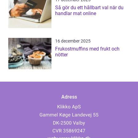
Så gör du ett hållbart val när du
handlar mat online
16 december 2025
Frukostmuffins med frukt och
nötter
Adress