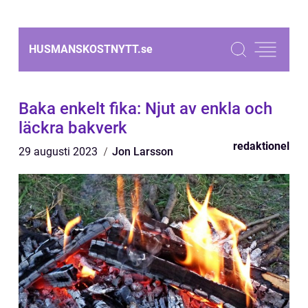
HUSMANSKOSTNYTT.
se
Baka enkelt fika: Njut av enkla och
läckra bakverk
redaktionel
29 augusti 2023
Jon Larsson