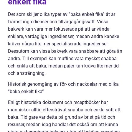
enkelt fika”
Det som skiljer olika typer av ”baka enkelt fika” åt är
främst ingredienser och tillvägagångssätt. Vissa
bakverk kan vara mer fokuserade på att använda
enklare, vardagliga ingredienser, medan andra kanske
kräver några lite mer specialiserade ingredienser.
Dessutom kan vissa bakverk vara snabbare att göra än
andra. Till exempel kan muffins vara mycket snabba
och enkla att baka, medan pajer kan kräva lite mer tid
och ansträngning.
Historisk genomgång av för- och nackdelar med olika
”baka enkelt fika”
Enligt historiska dokument och receptböcker har
människor alltid eftersträvat snabba och enkla sätt att
baka. Tidigare var detta på grund av brist på tid och
resurser, medan idag handlar det också om att kunna
njuta av hemgjorda bakverk utan att behöva spendera