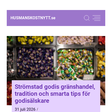
HUSMANSKOSTNYTT.
se
Strömstad godis gränshandel,
tradition och smarta tips för
godisälskare
31 juli 2026