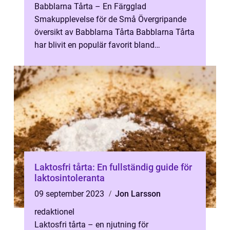
Babblarna Tårta – En Färgglad
Smakupplevelse för de Små Övergripande
översikt av Babblarna Tårta Babblarna Tårta
har blivit en populär favorit bland
barnfamiljer och är en färgglad och festlig
t...
Laktosfri tårta: En fullständig guide för
laktosintoleranta
09 september 2023
Jon Larsson
redaktionel
Laktosfri tårta – en njutning för