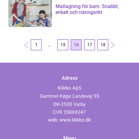
Matlagning för barn: Snabbt,
enkelt och näringsrikt
1
…
15
16
17
18
Adress
web:
www.klikko.dk
Menu