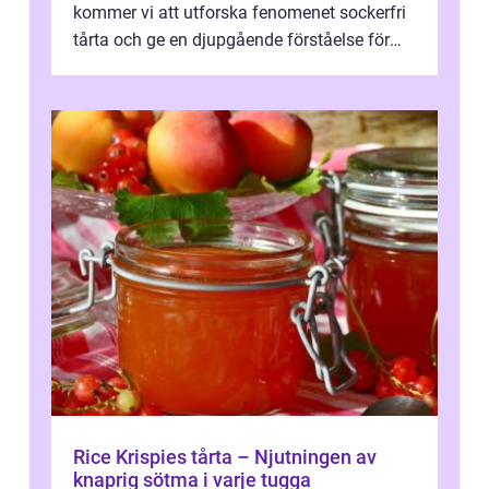
kommer vi att utforska fenomenet sockerfri
tårta och ge en djupgående förståelse för
vad det är, vilka typer av sockerfritt tårtor...
Rice Krispies tårta – Njutningen av
knaprig sötma i varje tugga