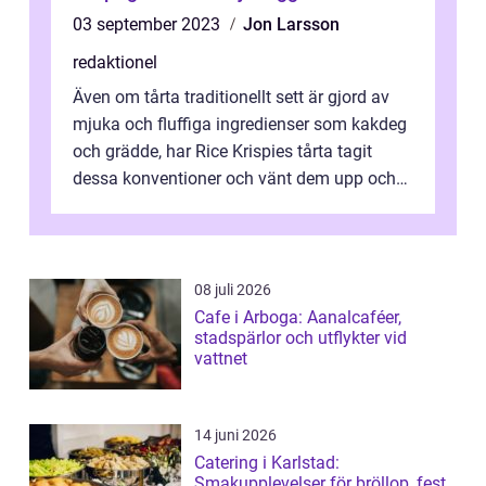
03 september 2023
Jon Larsson
redaktionel
Även om tårta traditionellt sett är gjord av
mjuka och fluffiga ingredienser som kakdeg
och grädde, har Rice Krispies tårta tagit
dessa konventioner och vänt dem upp och
ner. Med sin knapriga textur o...
08 juli 2026
Cafe i Arboga: Aanalcaféer,
stadspärlor och utflykter vid
vattnet
14 juni 2026
Catering i Karlstad:
Smakupplevelser för bröllop, fest