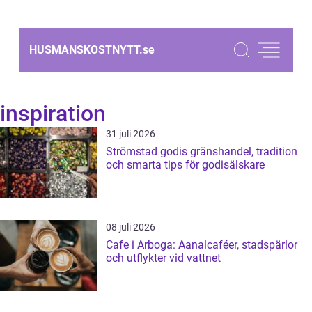
HUSMANSKOSTNYTT.
se
inspiration
31 juli 2026
Strömstad godis gränshandel, tradition
och smarta tips för godisälskare
08 juli 2026
Cafe i Arboga: Aanalcaféer, stadspärlor
och utflykter vid vattnet