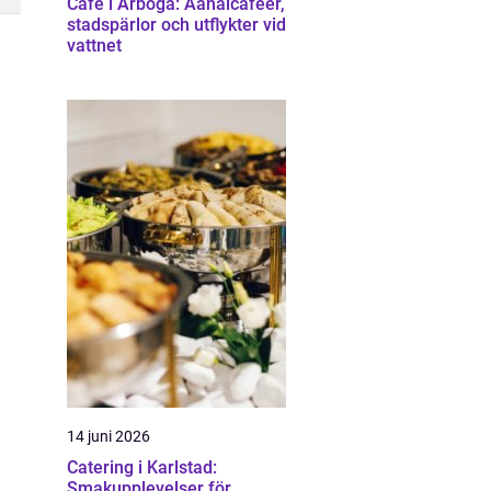
Cafe i Arboga: Aanalcaféer,
stadspärlor och utflykter vid
vattnet
14 juni 2026
Catering i Karlstad:
Smakupplevelser för