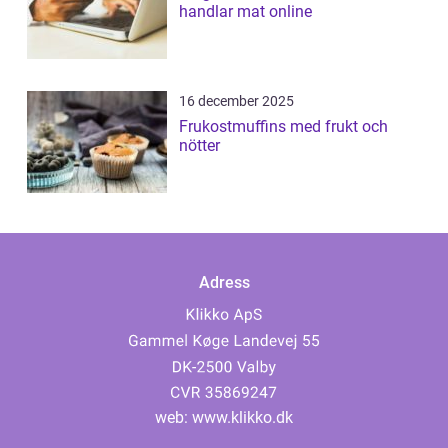
handlar mat online
16 december 2025
Frukostmuffins med frukt och
nötter
Adress
web:
www.klikko.dk