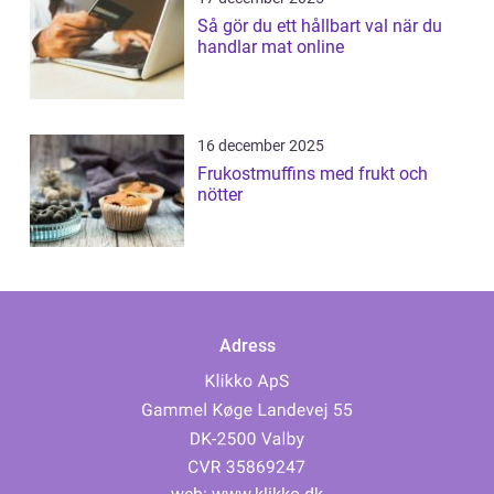
Så gör du ett hållbart val när du
handlar mat online
16 december 2025
Frukostmuffins med frukt och
nötter
Adress