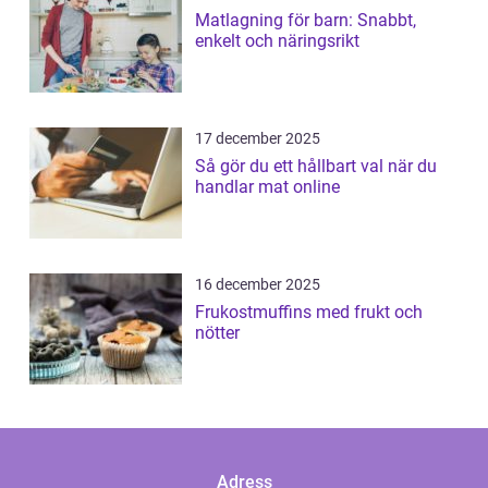
Matlagning för barn: Snabbt,
enkelt och näringsrikt
17 december 2025
Så gör du ett hållbart val när du
handlar mat online
16 december 2025
Frukostmuffins med frukt och
nötter
Adress