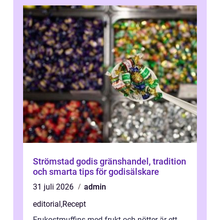
Strömstad godis gränshandel, tradition
och smarta tips för godisälskare
31 juli 2026
admin
editorial
,
Recept
Frukostmuffins med frukt och nötter är ett