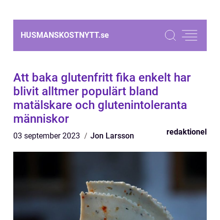
HUSMANSKOSTNYTT.
se
Att baka glutenfritt fika enkelt har
blivit alltmer populärt bland
matälskare och glutenintoleranta
människor
redaktionel
03 september 2023
Jon Larsson